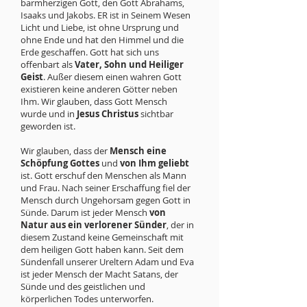
barmherzigen Gott, den Gott Abrahams,
Isaaks und Jakobs. ER ist in Seinem Wesen
Licht und Liebe, ist ohne Ursprung und
ohne Ende und hat den Himmel und die
Erde geschaffen. Gott hat sich uns
offenbart als
Vater, Sohn und Heiliger
Geist
. Außer diesem einen wahren Gott
existieren keine anderen Götter neben
Ihm. Wir glauben, dass Gott Mensch
wurde und in
Jesus Christus
sichtbar
geworden ist.
Wir glauben, dass der
Mensch eine
Schöpfung Gottes
und
von Ihm geliebt
ist. Gott erschuf den Menschen als Mann
und Frau. Nach seiner Erschaffung fiel der
Mensch durch Ungehorsam gegen Gott in
Sünde. Darum ist jeder Mensch
von
Natur aus ein verlorener Sünder
, der in
diesem Zustand keine Gemeinschaft mit
dem heiligen Gott haben kann. Seit dem
Sündenfall unserer Ureltern Adam und Eva
ist jeder Mensch der Macht Satans, der
Sünde und des geistlichen und
körperlichen Todes unterworfen.